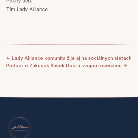
Pekný deň.
Tím Lady Alliance
← Lady Alliance komunita žije aj na sociálnych sieťach
Podporte Zákusok Kúsok Dobra svojou recenziou →