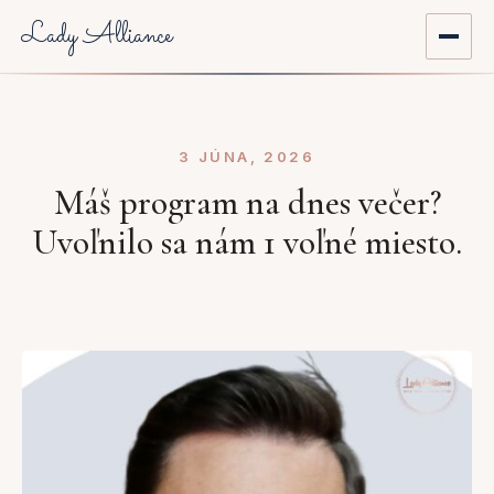
Lady Alliance
Domov
3 JÚNA, 2026
O nás
Máš program na dnes večer?
Aktuality
Uvoľnilo sa nám 1 voľné miesto.
Prehľad podujatí
Mentoring
Registrácia do komunity
Môj účet