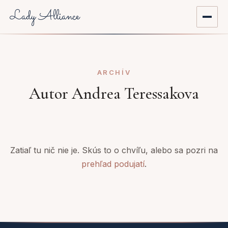
Lady Alliance
Domov
ARCHÍV
O nás
Autor Andrea Teressakova
Aktuality
Prehľad podujatí
Zatiaľ tu nič nie je. Skús to o chvíľu, alebo sa pozri na
Mentoring
prehľad podujatí
.
Registrácia do komunity
Môj účet