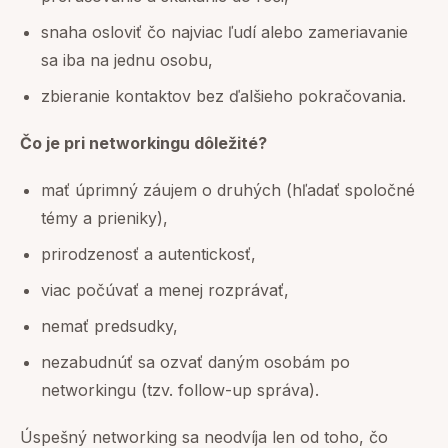
snaha osloviť čo najviac ľudí alebo zameriavanie
sa iba na jednu osobu,
zbieranie kontaktov bez ďalšieho pokračovania.
Čo je pri networkingu dôležité?
mať úprimný záujem o druhých (hľadať spoločné
témy a prieniky),
prirodzenosť a autentickosť,
viac počúvať a menej rozprávať,
nemať predsudky,
nezabudnúť sa ozvať daným osobám po
networkingu (tzv. follow-up správa).
Úspešný networking sa neodvíja len od toho, čo