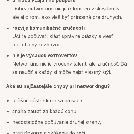
prináša vzájomnú podporu
Dobrý networking nie je o tom, čo získaš len ty,
ale aj o tom, ako vieš byť prínosná pre druhých.
rozvíja komunikačné zručnosti
Učí ťa počúvať, klásť správne otázky a viesť
prirodzený rozhovor.
nie je výsadou extrovertov
Networking nie je vrodený talent, ale zručnosť. Dá
sa naučiť a každý si môže nájsť vlastný štýl.
Aké sú najčastejšie chyby pri networkingu?
prílišné sústredenie sa na seba,
snaha zaujať za každú cenu,
nedostatočné počúvanie druhej strany,
prerušovanie a skákanie do reči,