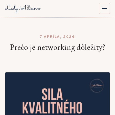
Lady Alliance
Domov
7 APRÍLA, 2026
O nás
Prečo je networking dôležitý?
Aktuality
Prehľad podujatí
Mentoring
Registrácia do komunity
Môj účet