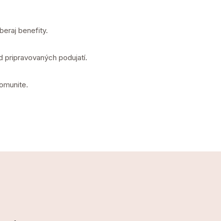
eraj benefity.
d pripravovaných podujatí.
komunite.