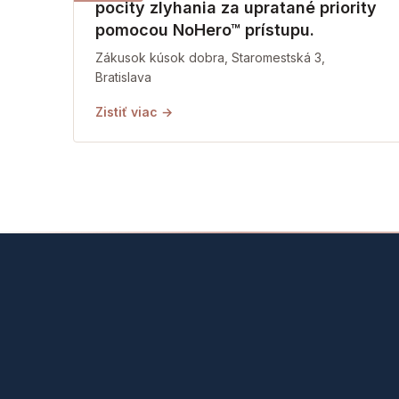
pocity zlyhania za upratané priority
pomocou NoHero™ prístupu.
Zákusok kúsok dobra, Staromestská 3,
Bratislava
Zistiť viac →