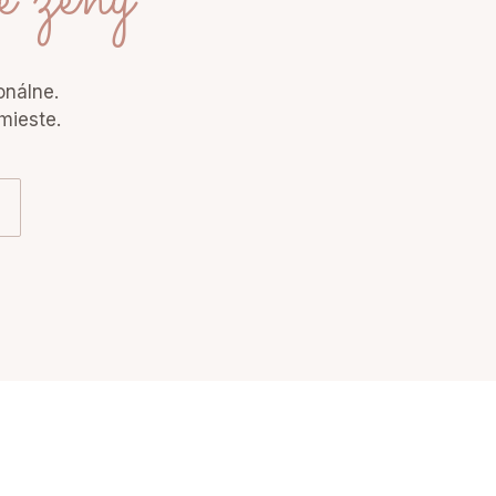
onálne.
mieste.