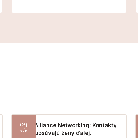
09
Lady Alliance Networking: Kontakty
SEP
ktoré posúvajú ženy ďalej.