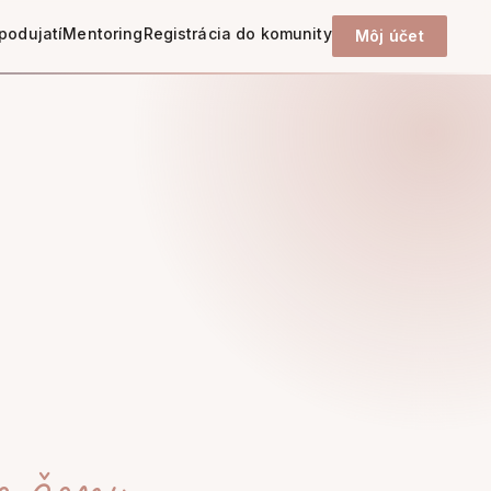
podujatí
Mentoring
Registrácia do komunity
Môj účet
e ženy