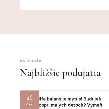
KALENDÁR
Najbližšie podujatia
26
Work-life balans je mýtus! Buduješ
AUG
firmu popri malých deťoch? Vymeň