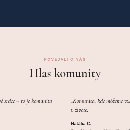
POVEDALI O NÁS
Hlas komunity
é srdce – to je komunita
„Komunita, kde môžeme vzáj
v živote.“
Natália C.