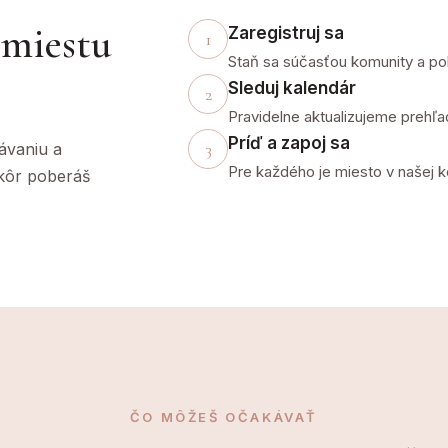
 miestu
Zaregistruj sa
1
Staň sa súčasťou komunity a pob
Sleduj kalendár
2
Pravidelne aktualizujeme prehľa
Príď a zapoj sa
3
lávaniu a
Pre každého je miesto v našej 
skôr poberáš
ČO MÔŽEŠ OČAKÁVAŤ