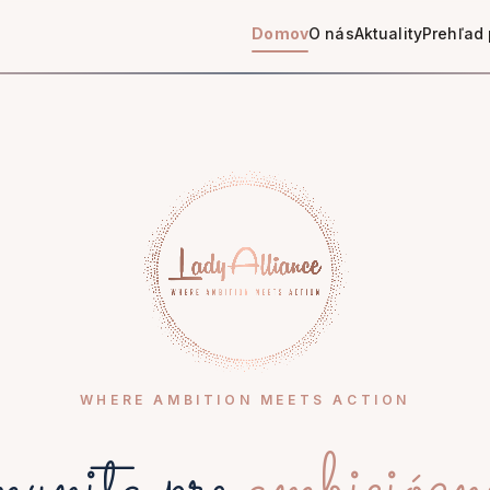
Domov
O nás
Aktuality
Prehľad 
WHERE AMBITION MEETS ACTION
nita pre
ambiciózn