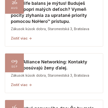
26
Work-life balans je mýtus! Buduješ
AUG
firmu popri malých deťoch? Vymeň
pocity zlyhania za upratané priority
pomocou NoHero™ prístupu.
Zákusok kúsok dobra, Staromestská 3, Bratislava
Zistiť viac →
09
Lady Alliance Networking: Kontakty
SEP
ktoré posúvajú ženy ďalej.
Zákusok kúsok dobra, Staromestská 3, Bratislava
Zistiť viac →
16