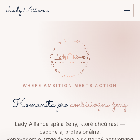
Lady Alliance
Domov
O nás
Aktuality
Prehľad podujatí
WHERE AMBITION MEETS ACTION
Mentoring
Komunita pre
ambiciózne ženy
Registrácia do komunity
Lady Alliance spája ženy, ktoré chcú rásť —
osobne aj profesionálne.
Môj účet
Sebavedomie, vzdelávanie a skutočný networking