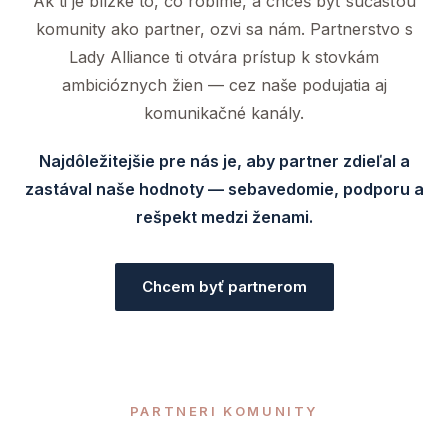
Ak ti je blízke to, čo robíme, a chceš byť súčasťou
komunity ako partner, ozvi sa nám. Partnerstvo s
Lady Alliance ti otvára prístup k stovkám
ambicióznych žien — cez naše podujatia aj
komunikačné kanály.
Najdôležitejšie pre nás je, aby partner zdieľal a
zastával naše hodnoty — sebavedomie, podporu a
rešpekt medzi ženami.
Chcem byť partnerom
PARTNERI KOMUNITY