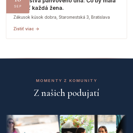
Tajomstvá panvového dna: Čo by mala
SEP
vedieť každá žena.
Zákusok kúsok dobra, Staromestská 3, Bratislava
Zistiť viac →
MOMENTY Z KOMUNITY
Z našich podujatí